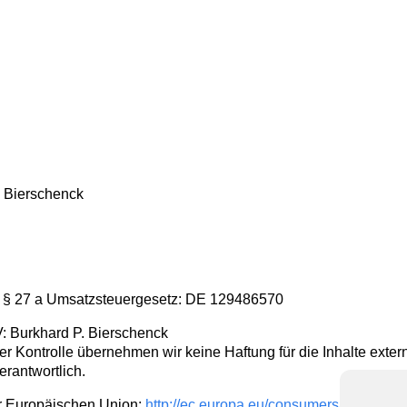
. Bierschenck
 § 27 a Umsatzsteuergesetz: DE 129486570
V: Burkhard P. Bierschenck
her Kontrolle übernehmen wir keine Haftung für die Inhalte extern
erantwortlich.
er Europäischen Union:
http://ec.europa.eu/consumers/odr