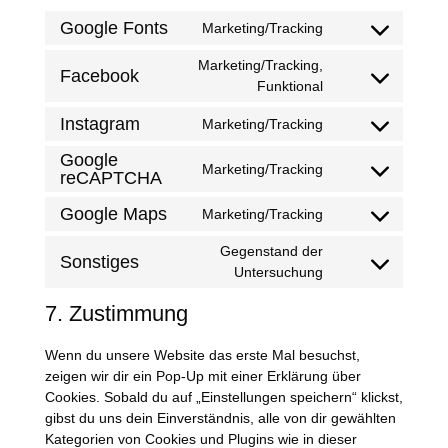
Google Fonts
Marketing/Tracking
Consent
to
Marketing/Tracking,
Facebook
service
Consent
Funktional
google-
to
fonts
Instagram
Marketing/Tracking
service
Consent
facebook
to
Google
Marketing/Tracking
service
reCAPTCHA
Consent
instagram
to
Google Maps
Marketing/Tracking
service
Consent
google-
to
Gegenstand der
Sonstiges
recaptcha
service
Consent
Untersuchung
google-
to
maps
7. Zustimmung
service
sonstiges
Wenn du unsere Website das erste Mal besuchst,
zeigen wir dir ein Pop-Up mit einer Erklärung über
Cookies. Sobald du auf „Einstellungen speichern“ klickst,
gibst du uns dein Einverständnis, alle von dir gewählten
Kategorien von Cookies und Plugins wie in dieser