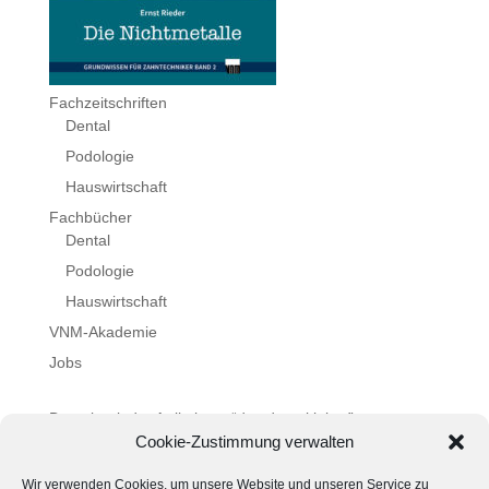
Fachzeitschriften
Dental
Podologie
Hauswirtschaft
Fachbücher
Dental
Podologie
Hauswirtschaft
VNM-Akademie
Jobs
Datenbank der Artikel von “das dental labor”
Cookie-Zustimmung verwalten
Impressum
AGB
Wir verwenden Cookies, um unsere Website und unseren Service zu